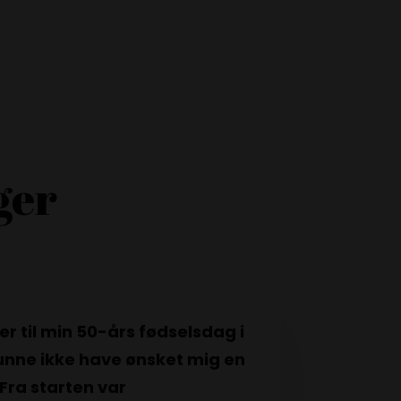
ger
r til min 50-års fødselsdag i
kunne ikke have ønsket mig en
Fra starten var