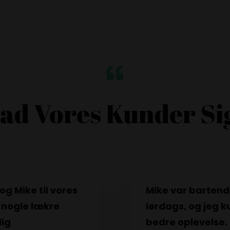

ad Vores Kunder Si
og Mike til vores
Mike var bartende
 nogle lækre
lørdags, og jeg 
lig
bedre oplevelse. 