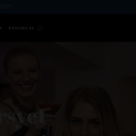
33777
s
Kontakt os
syet