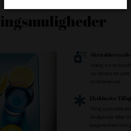
ningsmuligheder

Skræddersyede
Vælg fra et bredt
os skabe en unik 
præferencer.

Eksklusive Tilfø
Tilføj specielle 
skulpturer eller 
begivenhed ufor