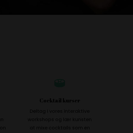

Cocktail kurser
l
Deltag i vores interaktive
an
workshops og lær kunsten
ion
at mixe cocktails som en