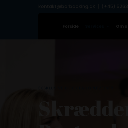
kontakt@barbooking.dk
| (+45) 526
Forside
Services
Om o
EKSKLUSIVE COCKTAILOPLEVELSER
Skrædder