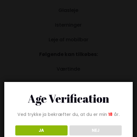
Glasleje
Isterninger
Leje af mobilbar
Følgende kan tilkøbes:
Værtinde
Age Verification
Ved trykke ja bekræfter du, at du er min
18
år.
JA
NEJ