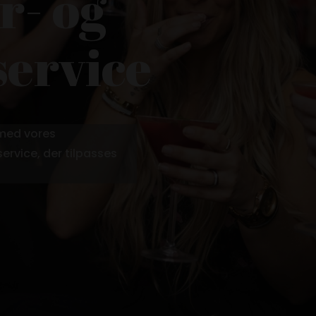
r- og
service
 med vores
ervice, der tilpasses